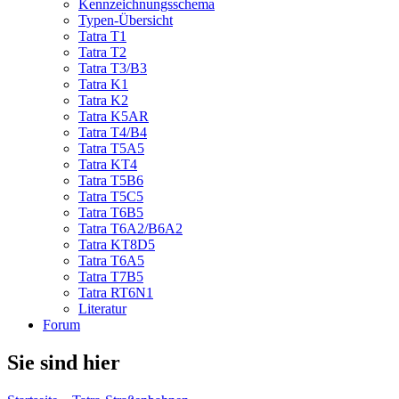
Kennzeichnungsschema
Typen-Übersicht
Tatra T1
Tatra T2
Tatra T3/B3
Tatra K1
Tatra K2
Tatra K5AR
Tatra T4/B4
Tatra T5A5
Tatra KT4
Tatra T5B6
Tatra T5C5
Tatra T6B5
Tatra T6A2/B6A2
Tatra KT8D5
Tatra T6A5
Tatra T7B5
Tatra RT6N1
Literatur
Forum
Sie sind hier